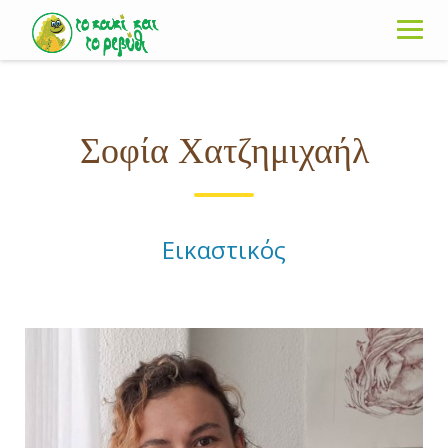
Skip
to
content
Σοφία Χατζημιχαήλ
Εικαστικός