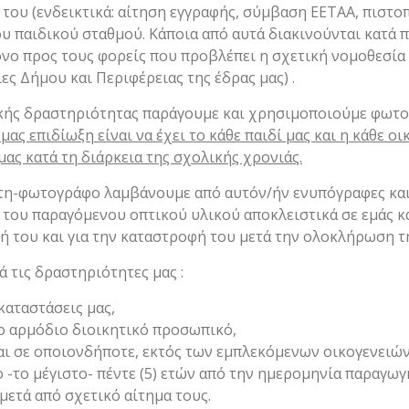
του (ενδεικτικά: αίτηση εγγραφής, σύμβαση ΕΕΤΑΑ, πιστοπ
υ παιδικού σταθμού. Κάποια από αυτά διακινούνται κατά 
νο προς τους φορείς που προβλέπει η σχετική νομοθεσία (
ς Δήμου και Περιφέρειας της έδρας μας) .
τικής δραστηριότητας παράγουμε και χρησιμοποιούμε φωτ
μας επιδίωξη είναι να έχει το κάθε παιδί μας και η κάθε οι
μας κατά τη διάρκεια της σχολικής χρονιάς.
η-φωτογράφο λαμβάνουμε από αυτόν/ήν ενυπόγραφες και 
του παραγόμενου οπτικού υλικού αποκλειστικά σε εμάς και
ή του και για την καταστροφή του μετά την ολοκλήρωση τ
 τις δραστηριότητες μας :
καταστάσεις μας,
το αρμόδιο διοικητικό προσωπικό,
εται σε οποιονδήποτε, εκτός των εμπλεκόμενων οικογενειώ
-το μέγιστο- πέντε (5) ετών από την ημερομηνία παραγωγ
μετά από σχετικό αίτημα τους.