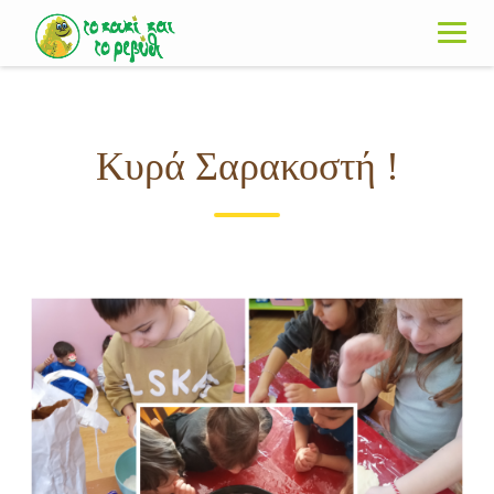
Skip
to
content
Κυρά Σαρακοστή !